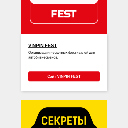
VINPIN FEST
Организация нескучных фестивалей для
автобизнесменов.
Сайт VINPIN FEST